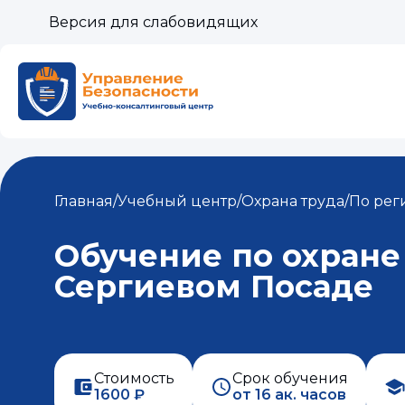
Версия для слабовидящих
Главная
/
Учебный центр
/
Охрана труда
/
По рег
Обучение по охране
Сергиевом Посаде
Стоимость
Срок обучения
1600 ₽
от 16 ак. часов