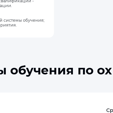
квалификации -
ации.
й системы обучения;
риятия.
 обучения по ох
Ср