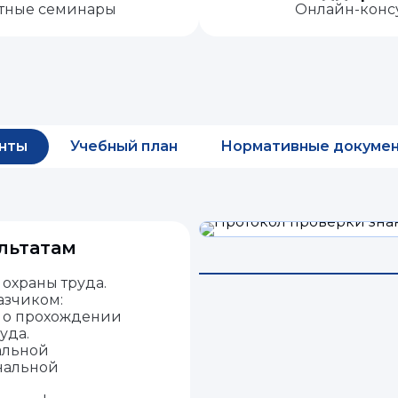
атные семинары
Онлайн-консу
нты
Учебный план
Нормативные докуме
льтатам
охраны труда.
азчиком:
а о прохождении
уда.
альной
нальной