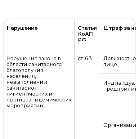
Нарушение
Статья
Штраф за на
КоАП
РФ
Нарушение закона в
ст. 6.3
Должностное
области санитарного
лицо
благополучия
населения,
невыполнении
Индивидуал
санитарно-
предприним
гигиенических и
противоэпидемических
мероприятий
Организаци