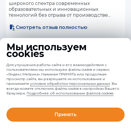
широкого спектра современных
образовательных и инновационных
технологий без отрыва от производстве...
Смотреть отзыв полностью
Мы используем
Разработка документации системы
cookies
управления охраной труда
Компания АО «Вторметинвест» выражает
Для улучшения работы сайта и его взаимодействия с
свою благодарность и признательность за
пользователями мы используем файлы cookie и сервис
оказание качественных услуг по разработке
«Яндекс Метрика».Нажимая ПРИНЯТЬ или продолжая
просмотр сайта, вы разрешаете их использование и
документации системы управления охраной
принимаете
условия обработки персональных данных
. Вы
труда и проведение оценки
всегда можете отключить файлы cookie в настройках Вашего
профессиональных рисков на рабочих
браузера.
Подробнее об использовании файлов cookies
местах. В ходе оказание услуг компания ООО
«Управление Безопасности» проявила себя
как надежный партнер с
Принять
высококвалифицированными...
Смотреть отзыв полностью
Главная
Услуги
Поиск
Обучение
Чат