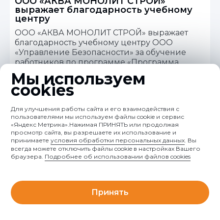
ООО «АКВА МОНОЛИТ СТРОЙ»
выражает благодарность учебному
центру
ООО «АКВА МОНОЛИТ СТРОЙ» выражает
благодарность учебному центру ООО
«Управление Безопасности» за обучение
работников по программе «Программа
подготовки руководителей и специалистов,
Мы используем
ответственных за пожарную
cookies
безопасность».Точность и ясность изложения
материала, использования современных
Для улучшения работы сайта и его взаимодействия с
компьютерных технологий, внимание к
пользователями мы используем файлы cookie и сервис
каждому слушателю, доброже...
«Яндекс Метрика».Нажимая ПРИНЯТЬ или продолжая
просмотр сайта, вы разрешаете их использование и
принимаете
условия обработки персональных данных
. Вы
Смотреть отзыв полностью
всегда можете отключить файлы cookie в настройках Вашего
браузера.
Подробнее об использовании файлов cookies
ООО «Промстроймонтаж» выражает
Вам и коллективу учебного центра
Принять
благодарность
ООО «Промстроймонтаж» выражает Вам и
Главная
Услуги
Поиск
Обучение
Чат
коллективу учебного центра благодарность