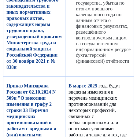
государства, убытка по
законодательства и
итогам прошлого
иных нормативных
календарного года по
правовых актов,
данным отчёта о
содержащих нормы
финансовых результатах,
трудового права,
размещённого
утвержденный приказом
контролируемым лицом
Министерства труда и
на государственном
социальной защиты
информационном ресурсе
Российской Федерации
бухгалтерской
от 30 ноября 2021 г. №
(финансовой) отчётности.
838н
Приказ Минздрава
В марте 2025
года будут
России от 02.10.2024 N
введены изменения в
509н "О внесении
перечень медицинских
изменения в графу 2
противопоказаний для
строки 33 Перечня
некоторых профессий,
медицинских
связанных с
противопоказаний к
неблагоприятными или
работам с вредными и
опасными условиями
(или) опасными
работы, а также для тех, где