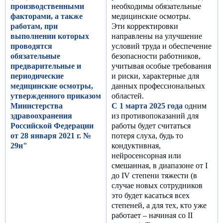
производственными
необходимы обязательные
факторами, а также
медицинские осмотры.
работам, при
Эти корректировки
выполнении которых
направлены на улучшение
проводятся
условий труда и обеспечение
обязательные
безопасности работников,
предварительные и
учитывая особые требования
периодические
и риски, характерные для
медицинские осмотры,
данных профессиональных
утвержденного приказом
областей.
Министерства
С 1 марта 2025 года
одним
здравоохранения
из противопоказаний для
Российской Федерации
работы будет считаться
от 28 января 2021 г. №
потеря слуха, будь то
29н"
кондуктивная,
нейросенсорная или
смешанная, в диапазоне от I
до IV степени тяжести (в
случае новых сотрудников
это будет касаться всех
степеней, а для тех, кто уже
работает – начиная со II