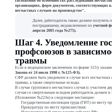
Положения об особенностях расследования несчастны
организациях, форм документов, соответствующих к
несчастных случаев на производстве".
Далее, работодатель также должен получить
пострадавшему, медзаключение по
учетной ф
апреля 2005 года №275).
Шаг 4. Уведомление го
профсоюзов в зависимо
травмы
Если в медицинском заключении по форме 315/у указано
Закона от 24 июля 1998 г. №125-ФЗ).
СФР должен быть уведомлен в случае всех несчастных с
травмы, а также смертельные исходы.
В случае группового несчастного случая (с участием д
случая со смертельным исходом работодатель должен в
(Положение №223н) в следующие инстанции:
Государственная инспекция труда (ГИТ) по месту п
Прокуратуру по месту происшествия;
Исполнительный орган власти субъекта РФ;