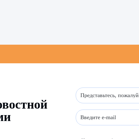
овостной
ми