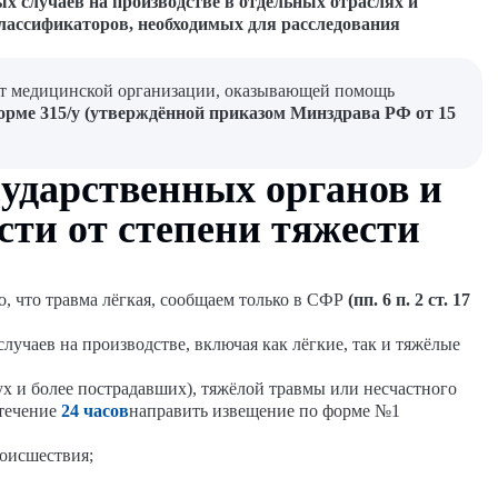
х случаев на производстве в отдельных отраслях и
лассификаторов, необходимых для расследования
 от медицинской организации, оказывающей помощь
орме 315/у (утверждённой приказом Минздрава РФ от 15
сударственных органов и
сти от степени тяжести
, что травма лёгкая, сообщаем только в СФР
(пп. 6 п. 2 ст. 17
лучаев на производстве, включая как лёгкие, так и тяжёлые
вух и более пострадавших), тяжёлой травмы или несчастного
 течение
24 часов
направить извещение по форме №1
роисшествия;