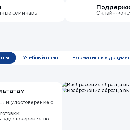
м
Поддержка
атные семинары
Онлайн-консу
нты
Учебный план
Нормативные докуме
льтатам
ии: удостоверение о
готовки:
; удостоверение по