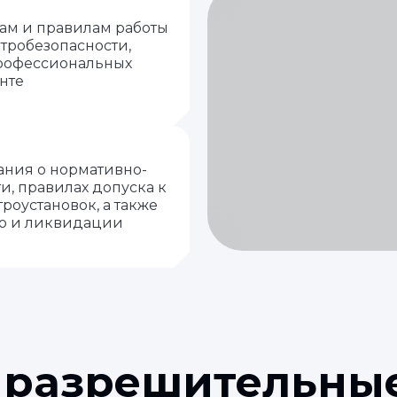
мам и правилам работы
ктробезопасности,
рофессиональных
нте
ания о нормативно-
и, правилах допуска к
роустановок, а также
ю и ликвидации
 разрешительны