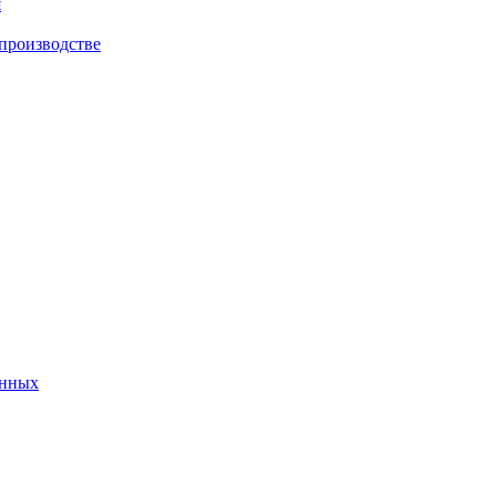
я
 производстве
анных