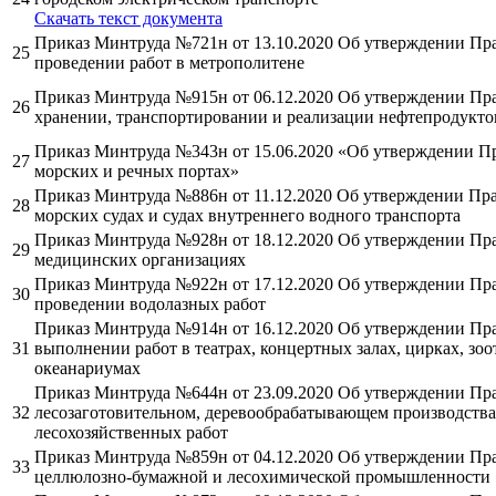
Cкачать текст документа
Приказ Минтруда №721н от 13.10.2020 Об утверждении Пра
25
проведении работ в метрополитене
Приказ Минтруда №915н от 06.12.2020 Об утверждении Пра
26
хранении, транспортировании и реализации нефтепродукто
Приказ Минтруда №343н от 15.06.2020 «Об утверждении Пр
27
морских и речных портах»
Приказ Минтруда №886н от 11.12.2020 Об утверждении Пра
28
морских судах и судах внутреннего водного транспорта
Приказ Минтруда №928н от 18.12.2020 Об утверждении Пра
29
медицинских организациях
Приказ Минтруда №922н от 17.12.2020 Об утверждении Пра
30
проведении водолазных работ
Приказ Минтруда №914н от 16.12.2020 Об утверждении Пра
31
выполнении работ в театрах, концертных залах, цирках, зоо
океанариумах
Приказ Минтруда №644н от 23.09.2020 Об утверждении Пра
32
лесозаготовительном, деревообрабатывающем производств
лесохозяйственных работ
Приказ Минтруда №859н от 04.12.2020 Об утверждении Пра
33
целлюлозно-бумажной и лесохимической промышленности