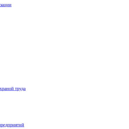
изации
храной труда
предприятий